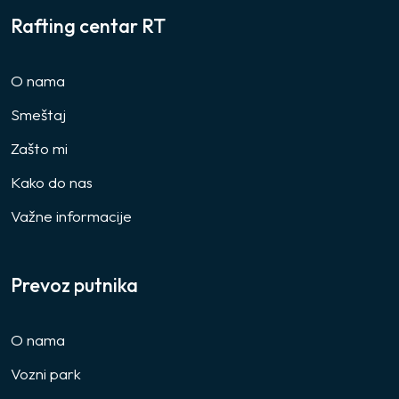
Rafting centar RT
O nama
Smeštaj
Zašto mi
Kako do nas
Važne informacije
Prevoz putnika
O nama
Vozni park