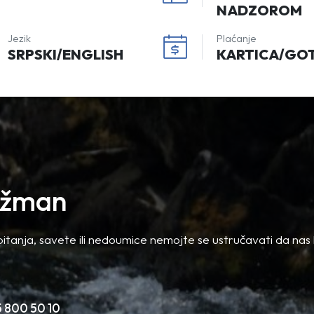
NADZOROM
Jezik
Plaćanje
SRPSKI/ENGLISH
KARTICA/GO
anžman
itanja, savete ili nedoumice nemojte se ustručavati da nas 
5 800 50 10