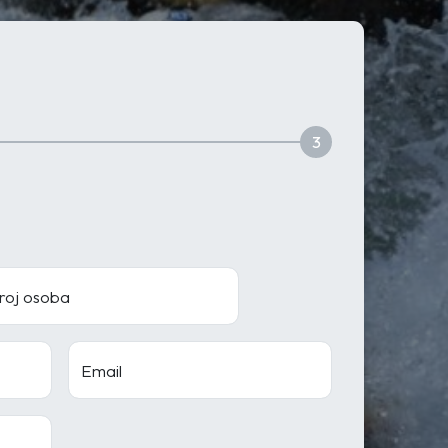
3
roj osoba
Email