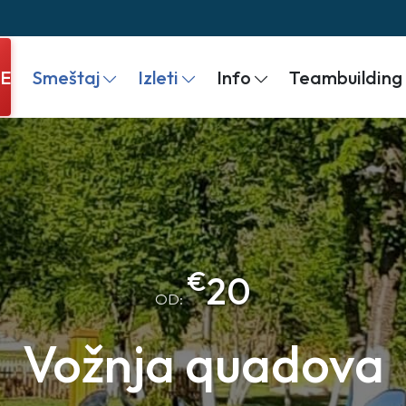
JE
Smeštaj
Izleti
Info
Teambuilding
€
20
OD:
Vožnja quadova