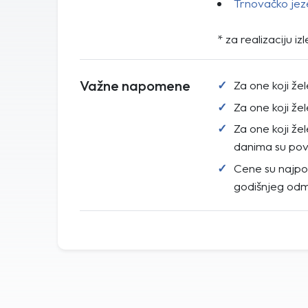
Trnovačko je
* za realizaciju i
Važne napomene
Za one koji žel
Za one koji žel
Za one koji ž
danima su povo
Cene su najpov
godišnjeg odm