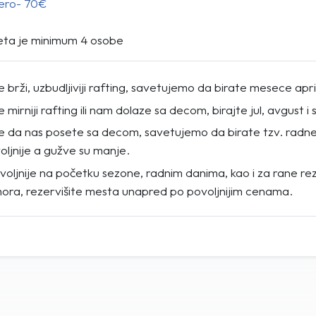
zero- 70€
zleta je minimum 4 osobe
e brži, uzbudljiviji rafting, savetujemo da birate mesece apri
e mirniji rafting ili nam dolaze sa decom, birajte jul, avgust 
ele da nas posete sa decom, savetujemo da birate tzv. radn
ljnije a gužve su manje.
oljnije na početku sezone, radnim danima, kao i za rane re
ora, rezervišite mesta unapred po povoljnijim cenama.