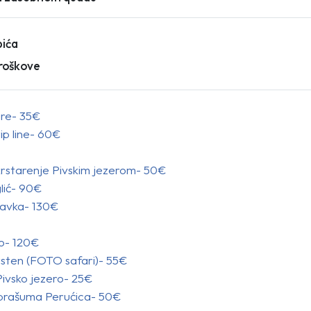
pića
troškove
gre- 35€
zip line- 60€
 krstarenje Pivskim jezerom- 50€
lić- 90€
čavka- 130€
o- 120€
rsten (FOTO safari)- 55€
Pivsko jezero- 25€
 prašuma Perućica- 50€