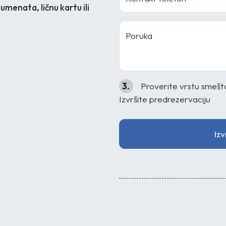
menata, ličnu kartu ili
Poruka
3.
Proverite vrstu smeštaj
Izvršite predrezervaciju
Izv