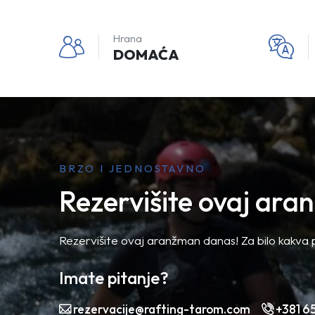
Hrana
DOMAĆA
BRZO I JEDNOSTAVNO
Rezervišite ovaj ar
Rezervišite ovaj aranžman danas! Za bilo kakva p
Imate pitanje?
rezervacije@rafting-tarom.com
+381 6