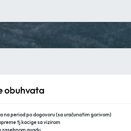
e obuhvata
a na period po dogovoru (sa uračunatim gorivom)
preme tj kacige sa vizirom
na zasebnom quadu