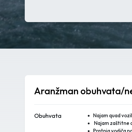
Aranžman obuhvata/n
Obuhvata
Najam quad vozil
Najam zaštitne o
Pratnja vodiča 