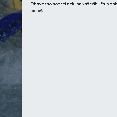
Obavezno poneti neki od važećih ličnih doku
pasoš.