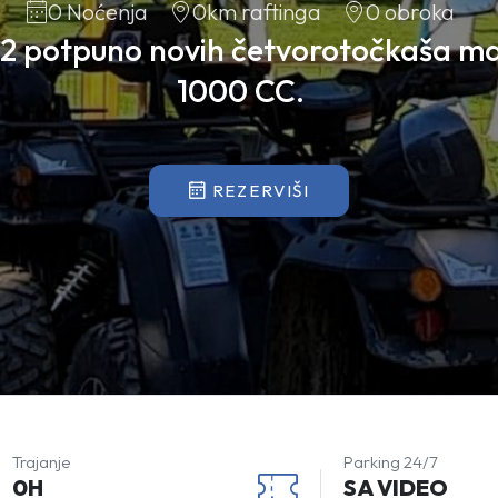
0 Noćenja
0km raftinga
0 obroka
 12 potpuno novih četvorotočkaša m
1000 CC.
REZERVIŠI
Trajanje
Parking 24/7
0H
SA VIDEO