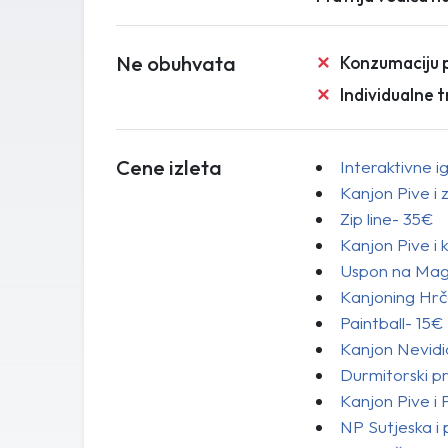
Ne obuhvata
Konzumaciju 
Individualne 
Cene izleta
Interaktivne i
Kanjon Pive i 
Zip line- 35€
Kanjon Pive i
Uspon na Mag
Kanjoning Hr
Paintball- 15€
Kanjon Nevidi
Durmitorski p
Kanjon Pive i 
NP Sutjeska i