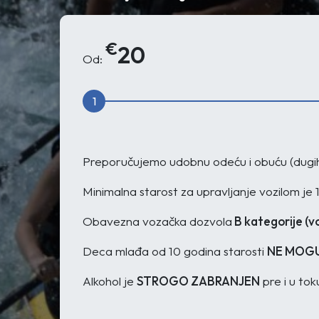
€
20
Od:
1
Preporučujemo udobnu odeću i obuću (dugi
Minimalna starost za upravljanje vozilom je 
Obavezna vozačka dozvola
B kategorije (v
Deca mlađa od 10 godina starosti
NE MOG
Alkohol je
STROGO ZABRANJEN
pre i u tok