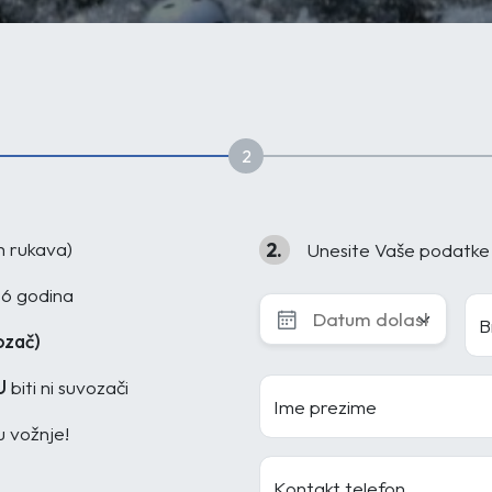
2
h rukava)
2.
Unesite Vaše podatke
16 godina
B
ozač)
U
biti ni suvozači
Ime prezime
u vožnje!
Kontakt telefon