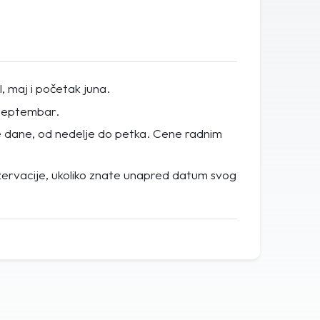
l, maj i početak juna.
i septembar.
e dane, od nedelje do petka. Cene radnim
zervacije, ukoliko znate unapred datum svog